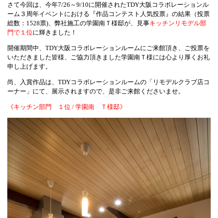
さて今回は、今年7/26～9/10に開催されたTDY大阪コラボレーションル
ーム３周年イベントにおける『作品コンテスト人気投票』の結果（投票
総数：1528票)、弊社施工の学園南Ｔ様邸が、見事
キッチンリモデル部
門で１位
に輝きました！
開催期間中、TDY大阪コラボレーションルームにご来館頂き、ご投票を
いただきました皆様、ご協力頂きました学園南Ｔ様には心より厚くお礼
申し上げます。
尚、入賞作品は、TDYコラボレーションルームの「リモデルクラブ店コ
ーナー」にて、展示されますので、是非ご来館くださいませ。
《キッチン部門 １位 / 学園南 Ｔ様邸》