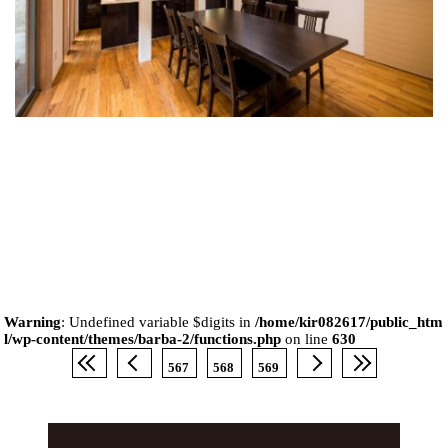
Warning
: Undefined variable $digits in
/home/kir082617/public_htm
l/wp-content/themes/barba-2/functions.php
on line
630
567
568
569