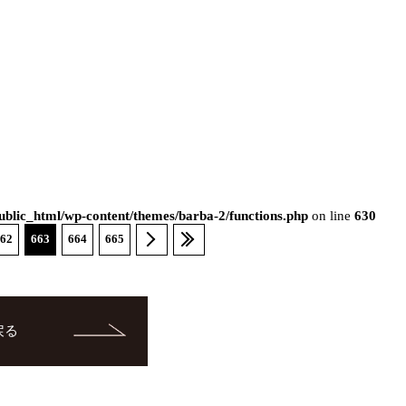
blic_html/wp-content/themes/barba-2/functions.php
on line
630
62
663
664
665
戻る