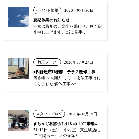
イベント情報
2026年07月30日
夏期休業のお知らせ
平素は格別のご高配を賜わり、厚く御
礼申し上げます。 誠に勝手…
施工ブログ
2026年07月27日
■四條畷市H様邸 テラス改修工事はじまり…
四條畷市H様邸 テラス改修工事はじ
まりました 解体工事 &n…
スタッフブログ
2026年07月19日
まちかど相談会7月18日(土)ご来場あり…
7月18日（土） 中村屋 東生駒店に
て 三陽ホーミング恒例の…