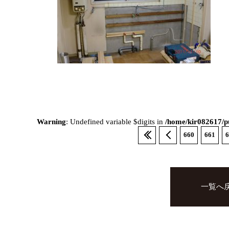
Warning
: Undefined variable $digits in
/home/kir082617/pu
660
661
6
一覧へ