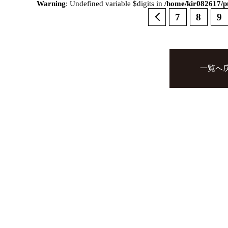
Warning
: Undefined variable $digits in
/home/kir082617/pu
7
8
9
一覧へ