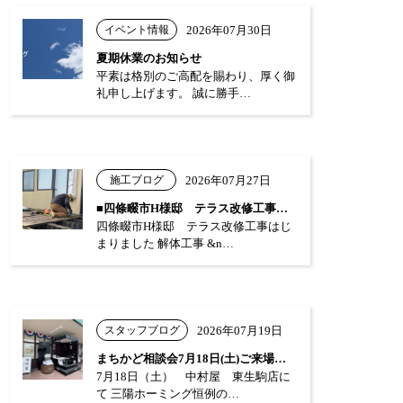
イベント情報
2026年07月30日
夏期休業のお知らせ
平素は格別のご高配を賜わり、厚く御
礼申し上げます。 誠に勝手…
施工ブログ
2026年07月27日
■四條畷市H様邸 テラス改修工事はじまり…
四條畷市H様邸 テラス改修工事はじ
まりました 解体工事 &n…
スタッフブログ
2026年07月19日
まちかど相談会7月18日(土)ご来場あり…
7月18日（土） 中村屋 東生駒店に
て 三陽ホーミング恒例の…