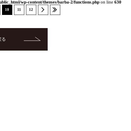
blic_html/wp-content/themes/barba-2/functions.php
on line
630
10
11
12
戻る