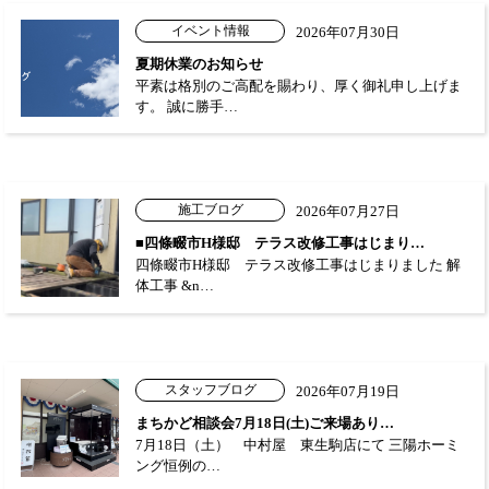
イベント情報
2026年07月30日
夏期休業のお知らせ
平素は格別のご高配を賜わり、厚く御礼申し上げま
す。 誠に勝手…
施工ブログ
2026年07月27日
■四條畷市H様邸 テラス改修工事はじまり…
四條畷市H様邸 テラス改修工事はじまりました 解
体工事 &n…
スタッフブログ
2026年07月19日
まちかど相談会7月18日(土)ご来場あり…
7月18日（土） 中村屋 東生駒店にて 三陽ホーミ
ング恒例の…