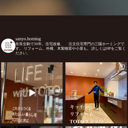
sanyo.homing
奈良生駒で30年。住宅改修、
注文住宅専門の三陽ホーミングで
す。
リフォーム、外構、木製物置や小屋も。
詳しくはHPをご覧く
ださい。