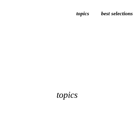
topics
best selections
topics