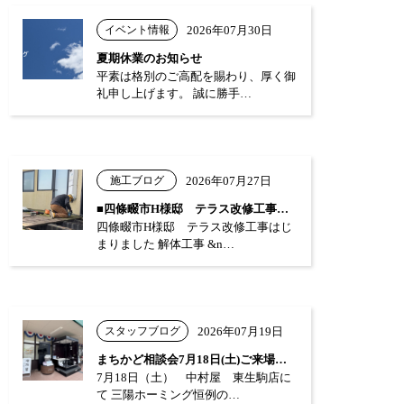
イベント情報
2026年07月30日
夏期休業のお知らせ
平素は格別のご高配を賜わり、厚く御
礼申し上げます。 誠に勝手…
施工ブログ
2026年07月27日
■四條畷市H様邸 テラス改修工事はじまり…
四條畷市H様邸 テラス改修工事はじ
まりました 解体工事 &n…
スタッフブログ
2026年07月19日
まちかど相談会7月18日(土)ご来場あり…
7月18日（土） 中村屋 東生駒店に
て 三陽ホーミング恒例の…