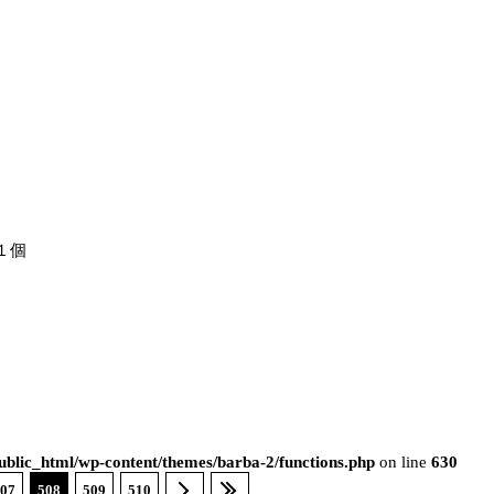
１個
blic_html/wp-content/themes/barba-2/functions.php
on line
630
07
508
509
510