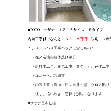
■TOTO サザナ １２１６サイズ Ｓタイプ
内装工事付でなんと
６９．８万円
！税別
（
希
＊システムバス工事パックに含むもの＊
・在来浴槽の解体及び処分
・給排水工事、電気工事（ダクト）、造作工事
・ユニットバス組立
・内装工事（洗面１坪…天井・壁：クロス貼り
但し、追い炊き・窓枠は別途になります。
■サザナ基本仕様