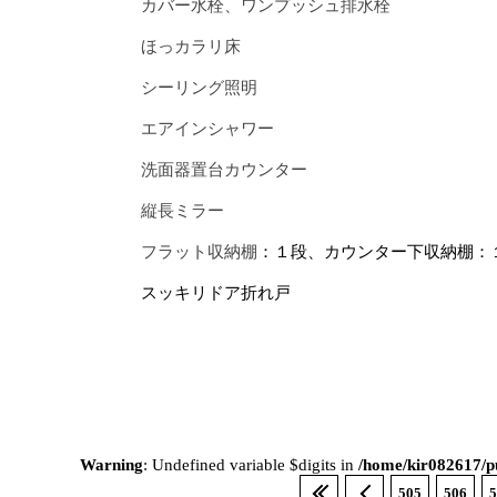
カバー水栓、ワンプッシュ排水栓
ほっカラリ床
シーリング照明
エアインシャワー
洗面器置台カウンター
縦長ミラー
フラット収納棚
：１段、カウンター下収納棚：
スッキリドア折れ戸
Warning
: Undefined variable $digits in
/home/kir082617/pu
505
506
5