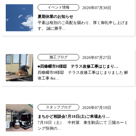
イベント情報
2026年07月30日
夏期休業のお知らせ
平素は格別のご高配を賜わり、厚く御礼申し上げま
す。 誠に勝手…
施工ブログ
2026年07月27日
■四條畷市H様邸 テラス改修工事はじまり…
四條畷市H様邸 テラス改修工事はじまりました 解
体工事 &n…
スタッフブログ
2026年07月19日
まちかど相談会7月18日(土)ご来場あり…
7月18日（土） 中村屋 東生駒店にて 三陽ホーミ
ング恒例の…