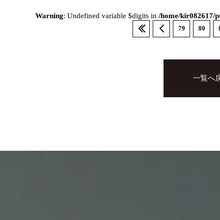
Warning
: Undefined variable $digits in
/home/kir082617/pu
79
80
一覧へ