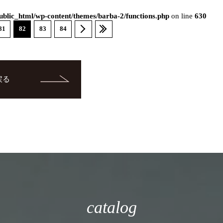
blic_html/wp-content/themes/barba-2/functions.php
on line
630
81
82
83
84
戻る
catalog