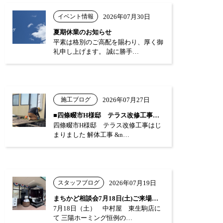
イベント情報
2026年07月30日
夏期休業のお知らせ
平素は格別のご高配を賜わり、厚く御
礼申し上げます。 誠に勝手…
施工ブログ
2026年07月27日
■四條畷市H様邸 テラス改修工事はじまり…
四條畷市H様邸 テラス改修工事はじ
まりました 解体工事 &n…
スタッフブログ
2026年07月19日
まちかど相談会7月18日(土)ご来場あり…
7月18日（土） 中村屋 東生駒店に
て 三陽ホーミング恒例の…