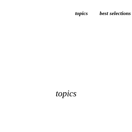
topics
best selections
topics