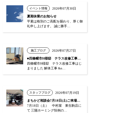
イベント情報
2026年07月30日
夏期休業のお知らせ
平素は格別のご高配を賜わり、厚く御
礼申し上げます。 誠に勝手…
施工ブログ
2026年07月27日
■四條畷市H様邸 テラス改修工事はじまり…
四條畷市H様邸 テラス改修工事はじ
まりました 解体工事 &n…
スタッフブログ
2026年07月19日
まちかど相談会7月18日(土)ご来場あり…
7月18日（土） 中村屋 東生駒店に
て 三陽ホーミング恒例の…