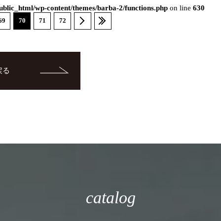
blic_html/wp-content/themes/barba-2/functions.php
on line
630
69
70
71
72
戻る
catalog