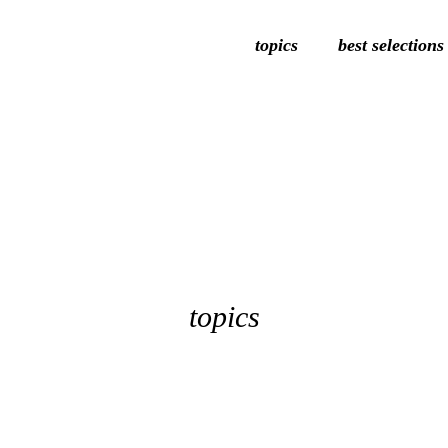
topics
best selections
topics