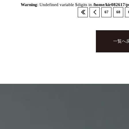
Warning
: Undefined variable $digits in
/home/kir082617/pu
67
68
一覧へ