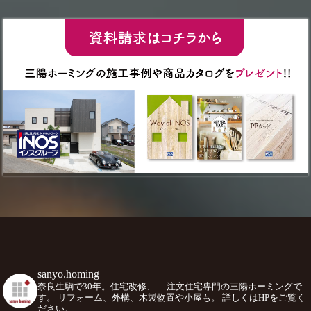
sanyo.homing
奈良生駒で30年。住宅改修、
注文住宅専門の三陽ホーミングで
す。
リフォーム、外構、木製物置や小屋も。
詳しくはHPをご覧く
ださい。