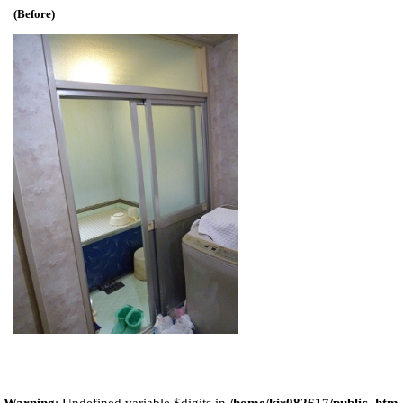
(Before)
Warning
: Undefined variable $digits in
/home/kir082617/public_htm