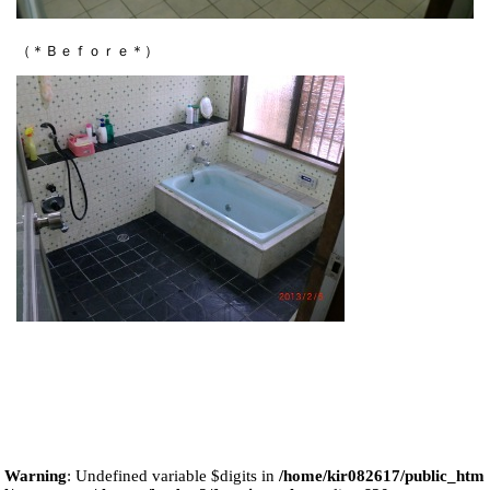
（＊Ｂｅｆｏｒｅ＊）
Warning
: Undefined variable $digits in
/home/kir082617/public_htm