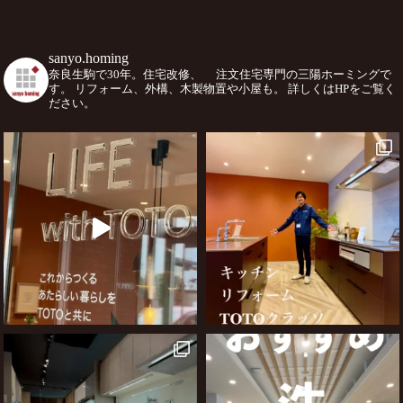
sanyo.homing
奈良生駒で30年。住宅改修、
注文住宅専門の三陽ホーミングで
す。
リフォーム、外構、木製物置や小屋も。
詳しくはHPをご覧く
ださい。