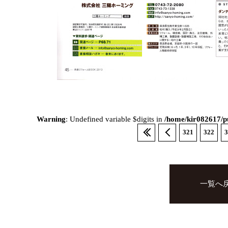
Warning
: Undefined variable $digits in
/home/kir082617/pu
321
322
3
一覧へ