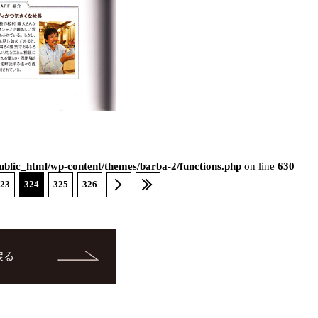
blic_html/wp-content/themes/barba-2/functions.php
on line
630
23
324
325
326
戻る