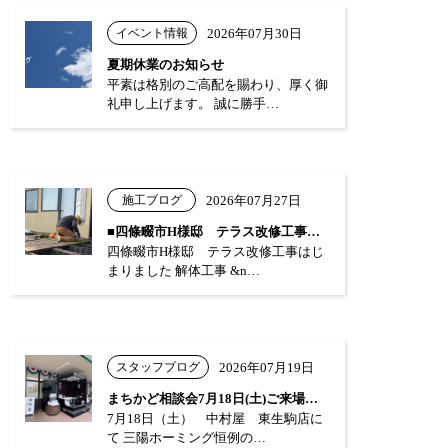
イベント情報
2026年07月30日
夏期休業のお知らせ
平素は格別のご高配を賜わり、厚く御
礼申し上げます。 誠に勝手…
施工ブログ
2026年07月27日
■四條畷市H様邸 テラス改修工事はじまり…
四條畷市H様邸 テラス改修工事はじ
まりました 解体工事 &n…
スタッフブログ
2026年07月19日
まちかど相談会7月18日(土)ご来場あり…
7月18日（土） 中村屋 東生駒店に
て 三陽ホーミング恒例の…