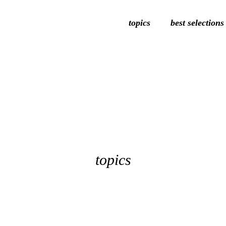
topics
best selections
topics