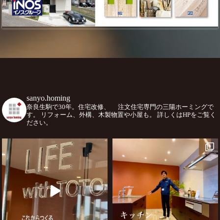
sanyo.homing
奈良生駒で30年。住宅改修、
注文住宅専門の三陽ホーミングで
す。
リフォーム、外構、木製物置や小屋も。
詳しくはHPをご覧く
ださい。