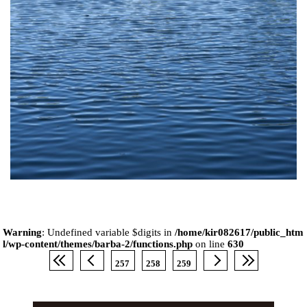
Warning
: Undefined variable $digits in
/home/kir082617/public_htm
l/wp-content/themes/barba-2/functions.php
on line
630
257
258
259