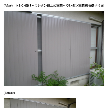
(After) ケレン掛け～ウレタン錆止め塗装～ウレタン塗装刷毛塗り×2回
(Before)