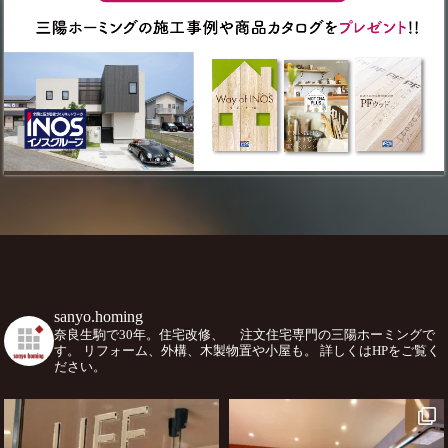
sanyo.homing
奈良生駒で30年。住宅改修、
注文住宅専門の三陽ホーミングで
す。
リフォーム、外構、木製物置や小屋も。
詳しくはHPをご覧く
ださい。