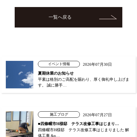
一覧へ戻る
イベント情報
2026年07月30日
夏期休業のお知らせ
平素は格別のご高配を賜わり、厚く御礼申し上げま
す。 誠に勝手…
施工ブログ
2026年07月27日
■四條畷市H様邸 テラス改修工事はじまり…
四條畷市H様邸 テラス改修工事はじまりました 解
体工事 &n…