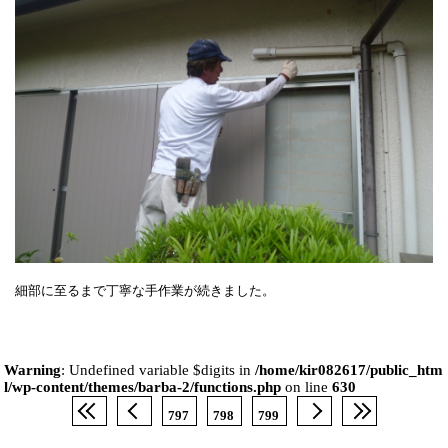
細部に至るまで丁寧な手作業が続きました。
Warning
: Undefined variable $digits in
/home/kir082617/public_htm
l/wp-content/themes/barba-2/functions.php
on line
630
797
798
799