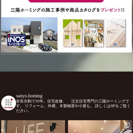
sanyo.homing
奈良生駒で30年。住宅改修、
注文住宅専門の三陽ホーミングで
す。
リフォーム、外構、木製物置や小屋も。
詳しくはHPをご覧く
ださい。