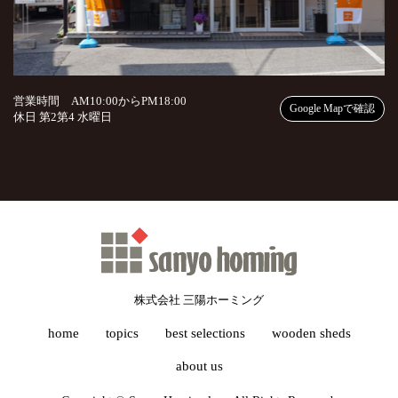
営業時間 AM10:00からPM18:00
Google Mapで確認
休日 第2第4 水曜日
株式会社 三陽ホーミング
home
topics
best selections
wooden sheds
about us