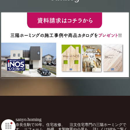
sanyo.homing
奈良生駒で30年。住宅改修、
注文住宅専門の三陽ホーミングで
す。
リフォーム、外構、木製物置や小屋も。
詳しくはHPをご覧く