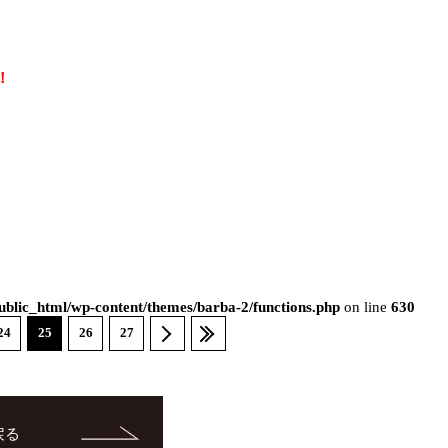
！
blic_html/wp-content/themes/barba-2/functions.php
on line
630
24
25
26
27
戻る