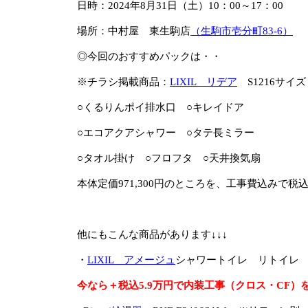
日時：2024年8月31日（土）10：00～17：00
場所：中村屋 東生駒店
（生駒市壱分町83-6）
◎今回のおすすめパックは・・
※チラシ掲載商品：
LIXIL リデア
S1216サイズ
○くるりんポイ排水口 ○キレイドア
○エコアクアシャワー ○タテ長ミラー
○タオル掛け ○フロフタ ○天井換気扇
本体定価971,300円のところを、工事費込みで税
他にもこんな商品があります↓↓↓
・
LIXIL アメージュ
シャワートイレ リトイレ
今なら＋税込5.9万円で内装工事（クロス・CF