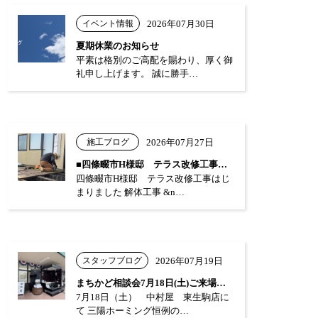
イベント情報
2026年07月30日
夏期休業のお知らせ
平素は格別のご高配を賜わり、厚く御
礼申し上げます。 誠に勝手…
施工ブログ
2026年07月27日
■四條畷市H様邸 テラス改修工事はじまり…
四條畷市H様邸 テラス改修工事はじ
まりました 解体工事 &n…
スタッフブログ
2026年07月19日
まちかど相談会7月18日(土)ご来場あり…
7月18日（土） 中村屋 東生駒店に
て 三陽ホーミング恒例の…