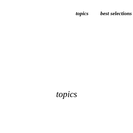
topics
best selections
topics