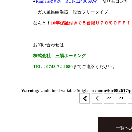
●
Rinnai給湯器 RUF-E2406SAW
※リモコン別
→ガス風呂給湯器 設置フリータイプ
なんと！
10年保証付き
で
５台限り７０％ＯＦＦ！
お問い合わせは
株式会社 三陽ホーミング
TEL：0743-72-2080
までご連絡ください。
Warning
: Undefined variable $digits in
/home/kir082617/pu
22
23
一覧へ