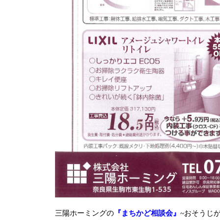
三陽ホーミングの
『まちかど相談会』
~おそうじ