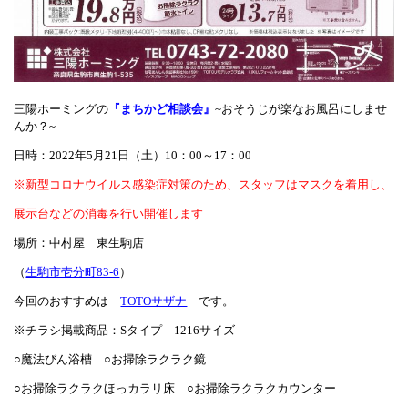
三陽ホーミングの
『まちかど相談会』
~おそうじが楽なお風呂にしませ
んか？~
日時：2022年5月21日（土）10：00～17：00
※新型コロナウイルス感染症対策のため、スタッフはマスクを着用し、
展示台などの消毒を行い開催します
場所：中村屋 東生駒店
（
生駒市壱分町83-6
）
今回のおすすめは
TOTOサザナ
です。
※チラシ掲載商品：Sタイプ 1216サイズ
○魔法びん浴槽 ○お掃除ラクラク鏡
○お掃除ラクラクほっカラリ床 ○お掃除ラクラクカウンター