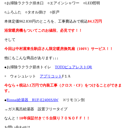
○お掃除ラクラク排水口 ○エアインシャワー ○LED照明
○ふろふた ○タオル掛け ○折戸
本体定価962.830円のところを、工事費込みで税込
84.3万円
浴室暖房機もついてこのお値段、必見です！！
そして
今回は中村屋東生駒店さん限定暖房換気扇（100V）サービス！！
他にもこんな商品があります↓↓↓
●お掃除ラクラク節水トイレ
TOTOピュアレストQR
+ ウォシュレット
アプリコット
F１A
今なら＋税込5.1万円で内装工事（クロス・CF）をつけることができま
す。
●
Rinnai給湯器 RUF-E2406SAW
※リモコン別
→ガス風呂給湯器 設置フリータイプ
なんと！
10年保証付き
で
５台限り７０％ＯＦＦ！！
お問い合わせは