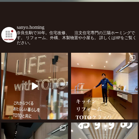
sanyo.homing
奈良生駒で30年。住宅改修、
注文住宅専門の三陽ホーミングで
す。
リフォーム、外構、木製物置や小屋も。
詳しくはHPをご覧く
ださい。