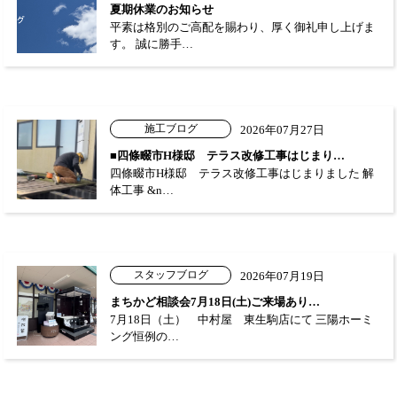
夏期休業のお知らせ
平素は格別のご高配を賜わり、厚く御礼申し上げま
す。 誠に勝手…
施工ブログ
2026年07月27日
■四條畷市H様邸 テラス改修工事はじまり…
四條畷市H様邸 テラス改修工事はじまりました 解
体工事 &n…
スタッフブログ
2026年07月19日
まちかど相談会7月18日(土)ご来場あり…
7月18日（土） 中村屋 東生駒店にて 三陽ホーミ
ング恒例の…