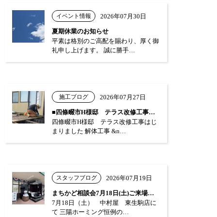
イベント情報
2026年07月30日
夏期休業のお知らせ
平素は格別のご高配を賜わり、厚く御
礼申し上げます。 誠に勝手…
施工ブログ
2026年07月27日
■四條畷市H様邸 テラス改修工事はじまり…
四條畷市H様邸 テラス改修工事はじ
まりました 解体工事 &n…
スタッフブログ
2026年07月19日
まちかど相談会7月18日(土)ご来場あり…
7月18日（土） 中村屋 東生駒店に
て 三陽ホーミング恒例の…