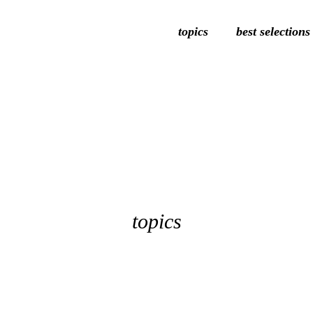
topics
best selections
topics