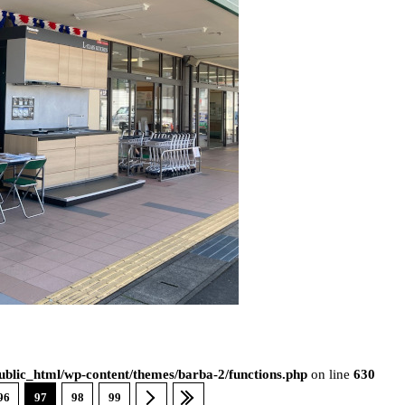
blic_html/wp-content/themes/barba-2/functions.php
on line
630
96
97
98
99