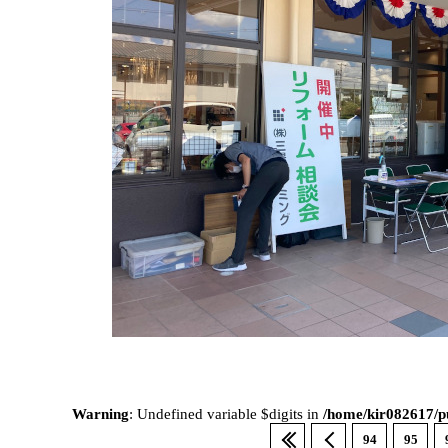
Warning
: Undefined variable $digits in
/home/kir082617/pu
94
95