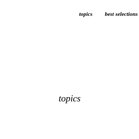
topics
best selections
topics