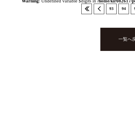
Warning
: Undefined variable $digits in
/home/kir082617/pu
93
94
一覧へ