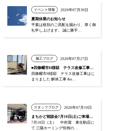
イベント情報
2026年07月30日
夏期休業のお知らせ
平素は格別のご高配を賜わり、厚く御
礼申し上げます。 誠に勝手…
施工ブログ
2026年07月27日
■四條畷市H様邸 テラス改修工事はじまり…
四條畷市H様邸 テラス改修工事はじ
まりました 解体工事 &n…
スタッフブログ
2026年07月19日
まちかど相談会7月18日(土)ご来場あり…
7月18日（土） 中村屋 東生駒店に
て 三陽ホーミング恒例の…