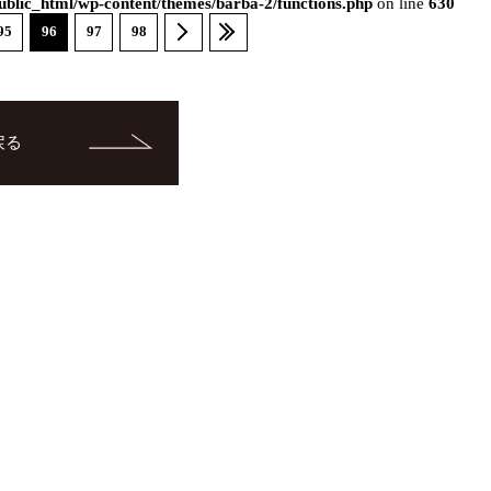
blic_html/wp-content/themes/barba-2/functions.php
on line
630
95
96
97
98
戻る