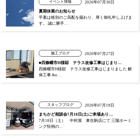
イベント情報
2026年07月30日
夏期休業のお知らせ
平素は格別のご高配を賜わり、厚く御礼申し上げま
す。 誠に勝手…
施工ブログ
2026年07月27日
■四條畷市H様邸 テラス改修工事はじまり…
四條畷市H様邸 テラス改修工事はじまりました 解
体工事 &n…
スタッフブログ
2026年07月19日
まちかど相談会7月18日(土)ご来場あり…
7月18日（土） 中村屋 東生駒店にて 三陽ホーミ
ング恒例の…