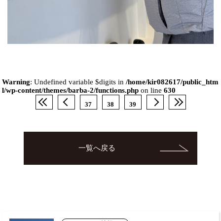
Warning
: Undefined variable $digits in
/home/kir082617/public_htm
l/wp-content/themes/barba-2/functions.php
on line
630
37
38
39
一覧へ戻る