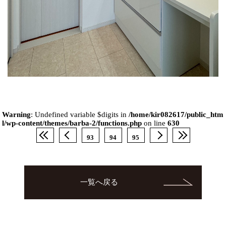
Warning
: Undefined variable $digits in
/home/kir082617/public_htm
l/wp-content/themes/barba-2/functions.php
on line
630
93
94
95
一覧へ戻る