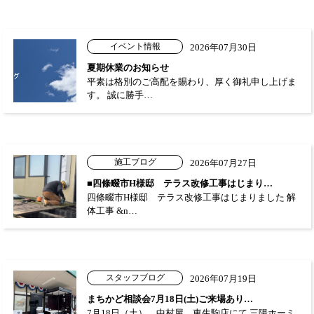
イベント情報
2026年07月30日
夏期休業のお知らせ
平素は格別のご高配を賜わり、厚く御礼申し上げま
す。 誠に勝手…
施工ブログ
2026年07月27日
■四條畷市H様邸 テラス改修工事はじまり…
四條畷市H様邸 テラス改修工事はじまりました 解
体工事 &n…
スタッフブログ
2026年07月19日
まちかど相談会7月18日(土)ご来場あり…
7月18日（土） 中村屋 東生駒店にて 三陽ホーミ