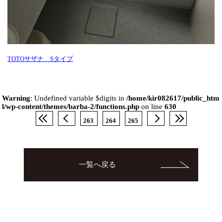
TOTOサザナ Sタイプ
Warning
: Undefined variable $digits in
/home/kir082617/public_htm
l/wp-content/themes/barba-2/functions.php
on line
630
263
264
265
一覧へ戻る