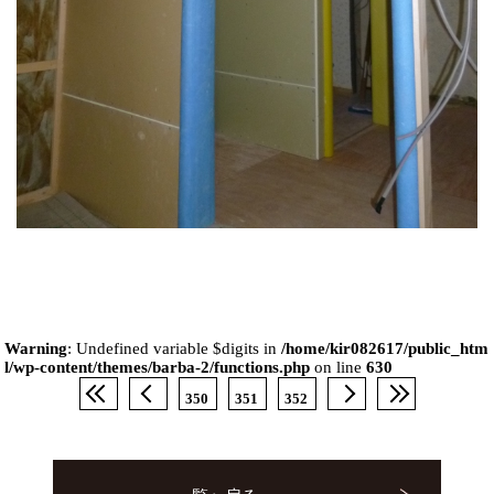
Warning
: Undefined variable $digits in
/home/kir082617/public_htm
l/wp-content/themes/barba-2/functions.php
on line
630
350
351
352