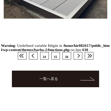
Warning
: Undefined variable $digits in
/home/kir082617/public_htm
l/wp-content/themes/barba-2/functions.php
on line
630
34
35
36
一覧へ戻る