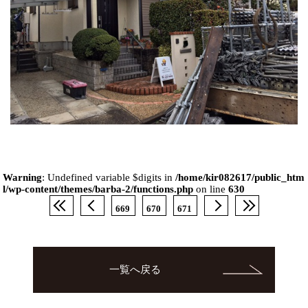
Warning
: Undefined variable $digits in
/home/kir082617/public_htm
l/wp-content/themes/barba-2/functions.php
on line
630
669
670
671
一覧へ戻る