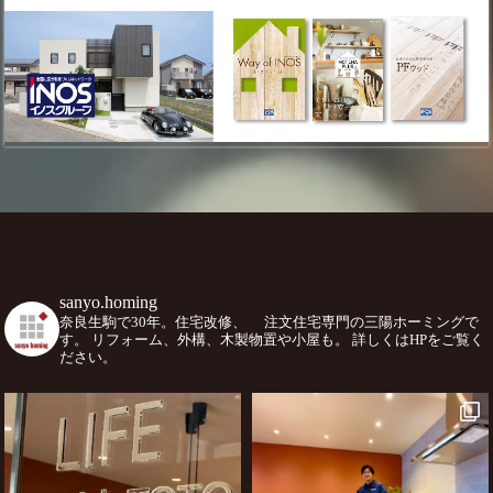
sanyo.homing
奈良生駒で30年。住宅改修、
注文住宅専門の三陽ホーミングで
す。
リフォーム、外構、木製物置や小屋も。
詳しくはHPをご覧く
ださい。