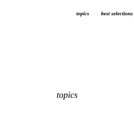
topics
best selections
topics