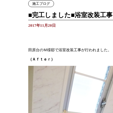
施工ブログ
■完工しました■浴室改装工
2017年11月20日
田原台のＭ様邸で浴室改装工事が行われました。
（Ａｆｔｅｒ）