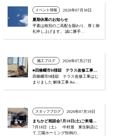
イベント情報
2026年07月30日
夏期休業のお知らせ
平素は格別のご高配を賜わり、厚く御
礼申し上げます。 誠に勝手…
施工ブログ
2026年07月27日
■四條畷市H様邸 テラス改修工事はじまり…
四條畷市H様邸 テラス改修工事はじ
まりました 解体工事 &n…
スタッフブログ
2026年07月19日
まちかど相談会7月18日(土)ご来場あり…
7月18日（土） 中村屋 東生駒店に
て 三陽ホーミング恒例の…