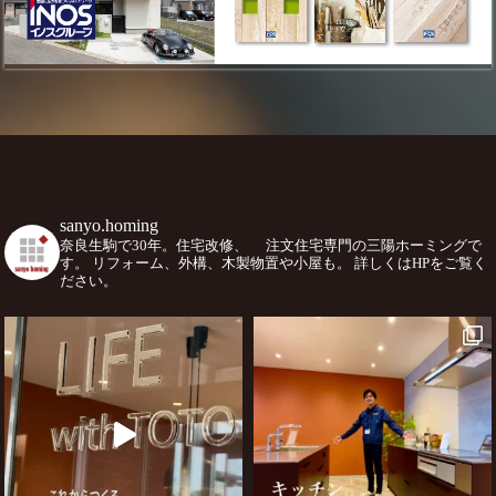
sanyo.homing
奈良生駒で30年。住宅改修、
注文住宅専門の三陽ホーミングで
す。
リフォーム、外構、木製物置や小屋も。
詳しくはHPをご覧く
ださい。