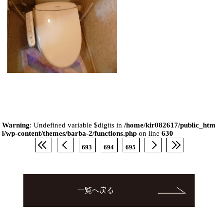
Warning
: Undefined variable $digits in
/home/kir082617/public_htm
l/wp-content/themes/barba-2/functions.php
on line
630
693
694
695
一覧へ戻る