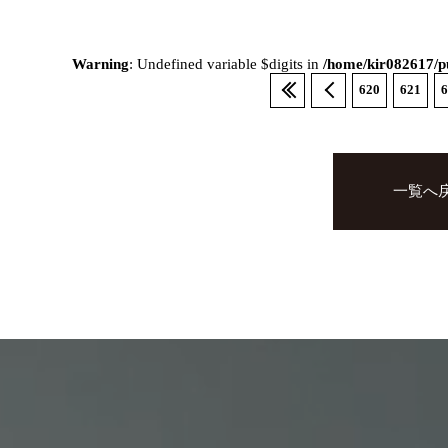
Warning
: Undefined variable $digits in
/home/kir082617/pu
620
621
6
一覧へ