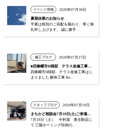
イベント情報
2026年07月30日
夏期休業のお知らせ
平素は格別のご高配を賜わり、厚く御
礼申し上げます。 誠に勝手…
施工ブログ
2026年07月27日
■四條畷市H様邸 テラス改修工事はじまり…
四條畷市H様邸 テラス改修工事はじ
まりました 解体工事 &n…
スタッフブログ
2026年07月19日
まちかど相談会7月18日(土)ご来場あり…
7月18日（土） 中村屋 東生駒店に
て 三陽ホーミング恒例の…