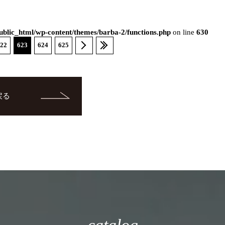
blic_html/wp-content/themes/barba-2/functions.php
on line
630
22
623
624
625
戻る