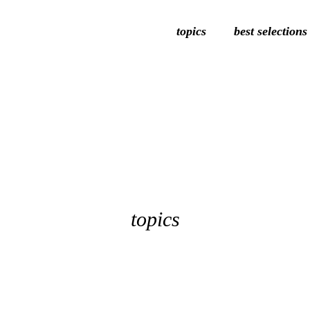
topics
best selections
topics