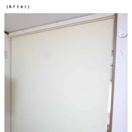
（Ａｆｔｅｒ）