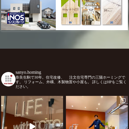
sanyo.homing
奈良生駒で30年。住宅改修、
注文住宅専門の三陽ホーミングで
す。
リフォーム、外構、木製物置や小屋も。
詳しくはHPをご覧く
ださい。