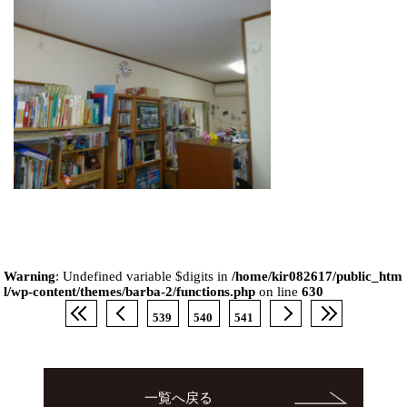
Warning
: Undefined variable $digits in
/home/kir082617/public_htm
l/wp-content/themes/barba-2/functions.php
on line
630
539
540
541
一覧へ戻る