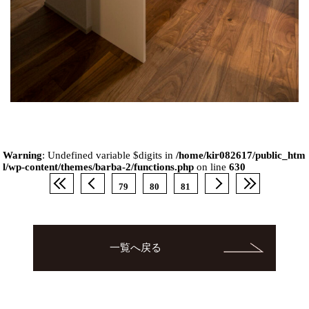
Warning
: Undefined variable $digits in
/home/kir082617/public_htm
l/wp-content/themes/barba-2/functions.php
on line
630
79
80
81
一覧へ戻る