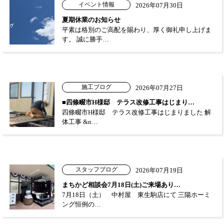
イベント情報
2026年07月30日
夏期休業のお知らせ
平素は格別のご高配を賜わり、厚く御礼申し上げま
す。 誠に勝手…
施工ブログ
2026年07月27日
■四條畷市H様邸 テラス改修工事はじまり…
四條畷市H様邸 テラス改修工事はじまりました 解
体工事 &n…
スタッフブログ
2026年07月19日
まちかど相談会7月18日(土)ご来場あり…
7月18日（土） 中村屋 東生駒店にて 三陽ホーミ
ング恒例の…