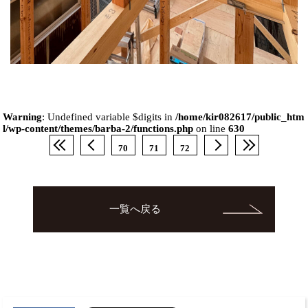
Warning
: Undefined variable $digits in
/home/kir082617/public_htm
l/wp-content/themes/barba-2/functions.php
on line
630
70
71
72
一覧へ戻る