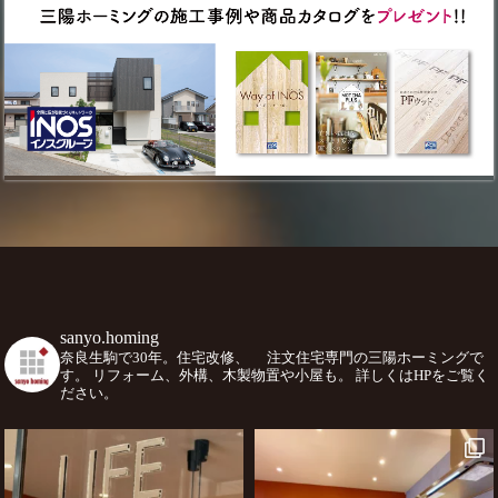
sanyo.homing
奈良生駒で30年。住宅改修、
注文住宅専門の三陽ホーミングで
す。
リフォーム、外構、木製物置や小屋も。
詳しくはHPをご覧く
ださい。