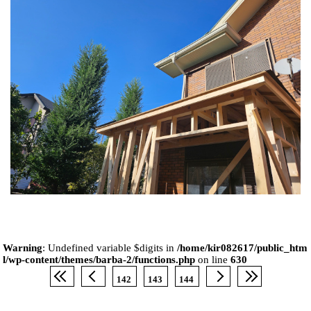
Warning
: Undefined variable $digits in
/home/kir082617/public_htm
l/wp-content/themes/barba-2/functions.php
on line
630
142
143
144