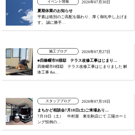
イベント情報
2026年07月30日
夏期休業のお知らせ
平素は格別のご高配を賜わり、厚く御礼申し上げま
す。 誠に勝手…
施工ブログ
2026年07月27日
■四條畷市H様邸 テラス改修工事はじまり…
四條畷市H様邸 テラス改修工事はじまりました 解
体工事 &n…
スタッフブログ
2026年07月19日
まちかど相談会7月18日(土)ご来場あり…
7月18日（土） 中村屋 東生駒店にて 三陽ホーミ
ング恒例の…