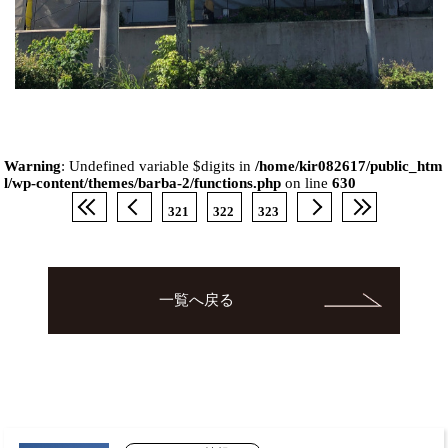
Warning
: Undefined variable $digits in
/home/kir082617/public_htm
l/wp-content/themes/barba-2/functions.php
on line
630
321
322
323
一覧へ戻る