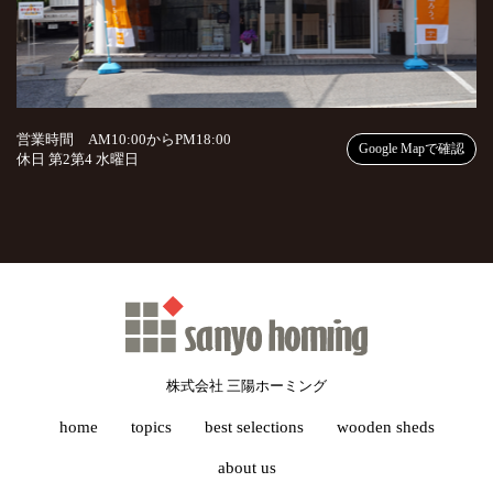
営業時間 AM10:00からPM18:00
Google Mapで確認
休日 第2第4 水曜日
株式会社 三陽ホーミング
home
topics
best selections
wooden sheds
about us